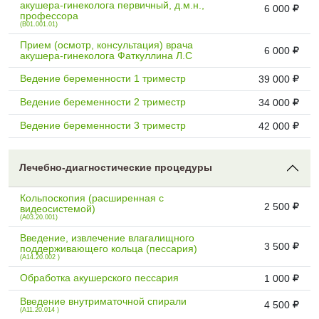
акушера-гинеколога первичный, д.м.н.,
6 000
профессора
(B01.001.01)
Прием (осмотр, консультация) врача
6 000
акушера-гинеколога Фаткуллина Л.С
Ведение беременности 1 триместр
39 000
Ведение беременности 2 триместр
34 000
Ведение беременности 3 триместр
42 000
Лечебно-диагностические процедуры
Кольпоскопия (расширенная с
2 500
видеосистемой)
(A03.20.001)
Введение, извлечение влагалищного
3 500
поддерживающего кольца (пессария)
(A14.20.002 )
Обработка акушерского пессария
1 000
Введение внутриматочной спирали
4 500
(A11.20.014 )