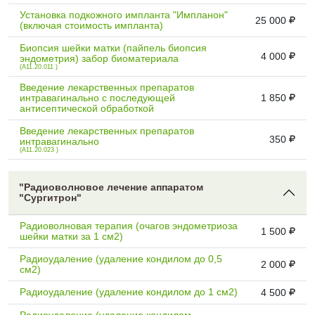
Установка подкожного импланта "Импланон"
25 000
(включая стоимость импланта)
Биопсия шейки матки (пайпель биопсия
4 000
эндометрия) забор биоматериала
(A11.20.011 )
Введение лекарственных препаратов
интравагинально с последующей
1 850
антисептической обработкой
Введение лекарственных препаратов
350
интравагинально
(A11.20.023 )
"Радиоволновое лечение аппаратом
"Сургитрон"
Радиоволновая терапия (очагов эндометриоза
1 500
шейки матки за 1 см2)
Радиоудаление (удаление кондилом до 0,5
2 000
см2)
Радиоудаление (удаление кондилом до 1 см2)
4 500
Радиоудаление (удаление кондилом