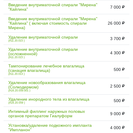
Введение внутриматочной спирали "Мирена"
7 000
"Кайлина"
Введение внутриматочной спирали "Мирена"
"Кайлина" ( включая стоимость спирали
26 000
Мирена)
Удаление внутриматочной спирали
3 700
(A11.20.015 )
Удаление внутриматочной спирали
4 300
(осложненной)
(A11.20.015 )
Тампонирование лечебное влагалища
500
(санация влагалища)
(A11.20.013 )
Удаление новообразования влагалища
2 500
(Солкодермом)
(A16.20.059.001 )
Удаление инородного тела из влагалища
500
(A16.20.059 )
Интимный филлинг наружных половых
9 000
органов препаратом Гиалуформ
Установка/удаление подкожного импланта
4 000
"Импланон"