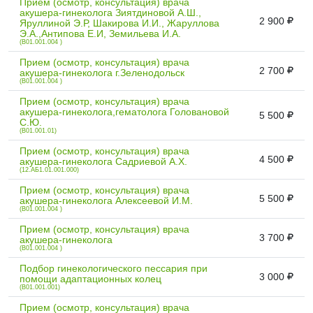
Прием (осмотр, консультация) врача
акушера-гинеколога Зиятдиновой А.Ш.,
2 900
Яруллиной Э.Р, Шакирова И.И., Жаруллова
Э.А.,Антипова Е.И, Земильева И.А.
(B01.001.004 )
Прием (осмотр, консультация) врача
2 700
акушера-гинеколога г.Зеленодольск
(B01.001.004 )
Прием (осмотр, консультация) врача
акушера-гинеколога,гематолога Головановой
5 500
С.Ю.
(B01.001.01)
Прием (осмотр, консультация) врача
4 500
акушера-гинеколога Садриевой А.Х.
(12.АБ1.01.001.000)
Прием (осмотр, консультация) врача
5 500
акушера-гинеколога Алексеевой И.М.
(B01.001.004 )
Прием (осмотр, консультация) врача
3 700
акушера-гинеколога
(B01.001.004 )
Подбор гинекологического пессария при
3 000
помощи адаптационных колец
(B01.001.001)
Прием (осмотр, консультация) врача