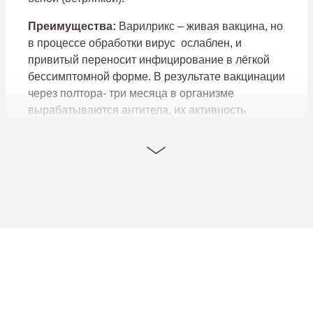
Преимущества:
Варилрикс – живая вакцина, но
в процессе обработки вирус ослаблен, и
привитый переносит инфицирование в лёгкой
бессимптомной форме. В результате вакцинации
через полтора- три месяца в организме
вырабатываются антитела, их активность
сохраняется более семи лет.
График вакцинации:
Вакцина применятся с
возраста 1 года. Двукратное введение вакцины с
интервалом в 6 недель.
Способ введения:
вакцина вводится подкожно
в область дельтовидной мышцы плеча.