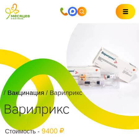
/
Вакцинация
/ Варилрикс
Варилрикс
9400
Стоимость -