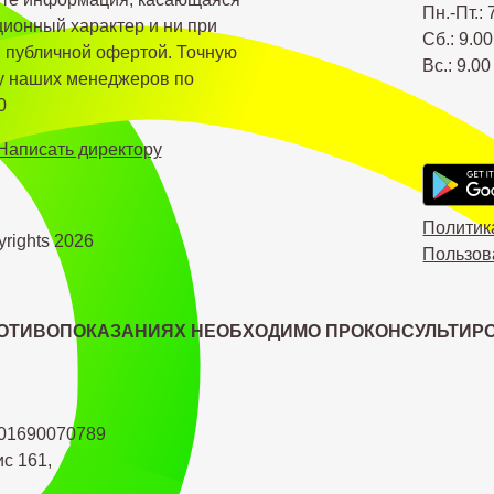
Пн.-Пт.: 
ионный характер и ни при
Сб.: 9.00
я публичной офертой. Точную
Вс.: 9.00
 у наших менеджеров по
0
Написать директору
Политик
yrights
2026
Пользов
ОТИВОПОКАЗАНИЯХ НЕОБХОДИМО ПРОКОНСУЛЬТИРО
01690070789
ис 161,