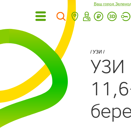
Ваш город Зелено
/
УЗИ
/
УЗИ
11,6
бер