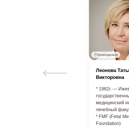
Маяковского
Зеленодольск
Хабибуллина Резеда
Леонова Тать
Ахметзагировна
Викторовна
Врач ультразвуковой
* 1982г. — Иже
диагностики
государственн
FMF- сертификат (Fetal
медицинский ин
Medical Foundation)
лечебный факу
* FMF (Fetal Me
Foundation)