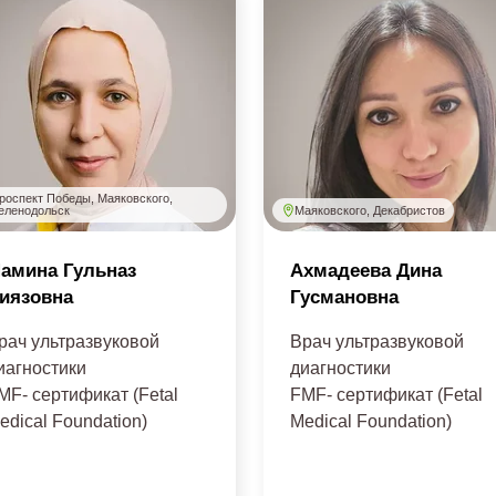
роспект Победы, Маяковского,
Маяковского, Декабристов
еленодольск
амина Гульназ
Ахмадеева Дина
иязовна
Гусмановна
рач ультразвуковой
Врач ультразвуковой
иагностики
диагностики
MF- сертификат (Fetal
FMF- сертификат (Fetal
edical Foundation)
Medical Foundation)