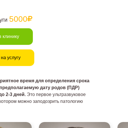
5000
луги
в клинику
 на услугу
риятное время для определения срока
 предполагаемую дату родов (ПДР)
о 2-3 дней.
Это первое ультразвуковое
 котором можно заподозрить патологию