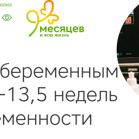
дольск
 беременным
-13,5 недель
еменности