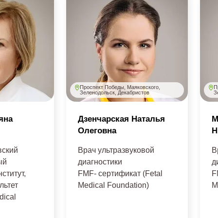
Проспект Победы, Маяковского,
П
Зеленодольск, Декабристов
З
яна
Дзенчарская Наталья
М
Олеговна
Н
вский
Врач ультразвуковой
В
ый
диагностики
д
ститут,
FMF- сертификат (Fetal
F
льтет
Medical Foundation)
M
dical