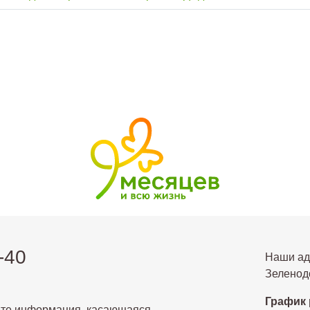
-40
Наши ад
Зеленодо
График 
йте информация, касающаяся