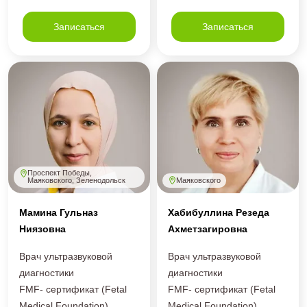
Записаться
Записаться
Проспект Победы,
Маяковского
Маяковского, Зеленодольск
Мамина Гульназ
Хабибуллина Резеда
Ниязовна
Ахметзагировна
Врач ультразвуковой
Врач ультразвуковой
диагностики
диагностики
FMF- сертификат (Fetal
FMF- сертификат (Fetal
Medical Foundation)
Medical Foundation)