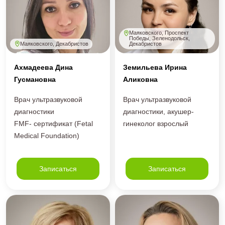
Маяковского, Проспект
Победы, Зеленодольск,
Маяковского, Декабристов
Декабристов
Ахмадеева Дина
Земильева Ирина
Гусмановна
Аликовна
Врач ультразвуковой
Врач ультразвуковой
диагностики
диагностики, акушер-
FMF- сертификат (Fetal
гинеколог взрослый
Medical Foundation)
Записаться
Записаться