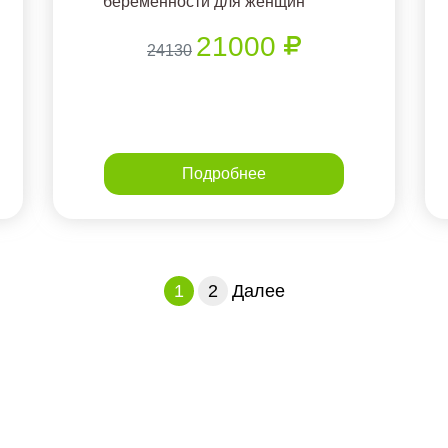
беременности для женщин
21000
24130
Подробнее
1
2
Далее