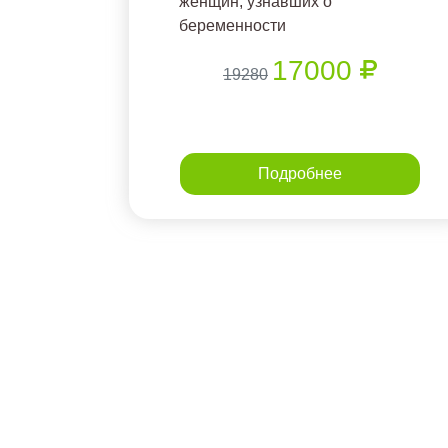
женщин, узнавших о
беременности
17000
19280
Подробнее