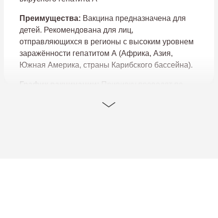
Преимущества:
Вакцина предназначена для
детей. Рекомендована для лиц,
отправляющихся в регионы с высоким уровнем
заражённости гепатитом А (Африка, Азия,
Южная Америка, страны Карибского бассейна).
График вакцинации:
Прививку проводят по
показаниям. Ревакцинация проводится спустя 6-
12 месяцев. Двукратная вакцинация даёт
стойкий иммунитет сроком до 20 лет.
Способ введения:
Вакцину вводят
внутримышечно в область плеча.