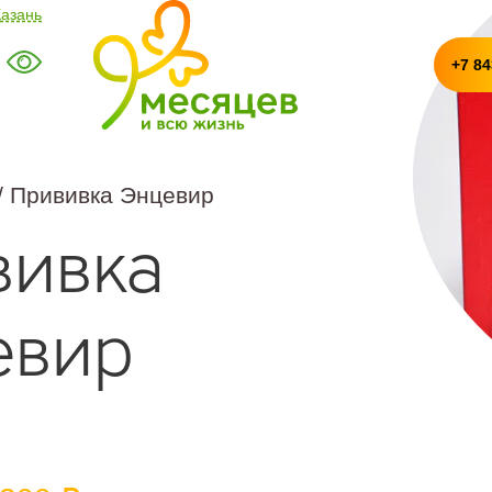
Казань
+7 84
/ Прививка Энцевир
вивка
евир