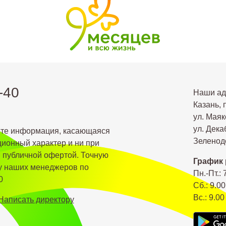
-40
Наши ад
Казань, 
ул. Маяк
ул. Дека
йте информация, касающаяся
Зеленодо
ионный характер и ни при
я публичной офертой. Точную
График 
 у наших менеджеров по
Пн.-Пт.: 
0
Сб.: 9.00
Вс.: 9.00
Написать директору