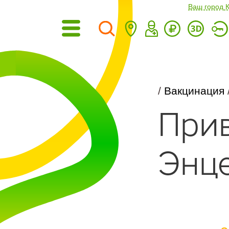
Ваш город 
/
Вакцинация
При
Энц