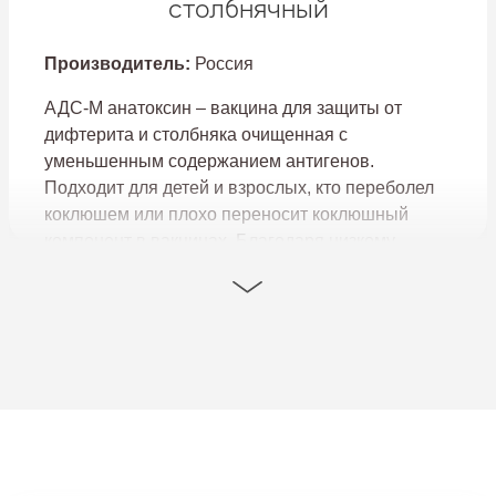
столбнячный
Производитель:
Россия
АДС-М анатоксин – вакцина для защиты от
дифтерита и столбняка очищенная с
уменьшенным содержанием антигенов.
Подходит для детей и взрослых, кто переболел
коклюшем или плохо переносит коклюшный
компонент в вакцинах. Благодаря низкому
содержанию антигена и отсутствию коклюшного
компонента, дети переносят вакцинацию легче,
чем АКДС прививку.