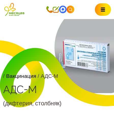
/
Вакцинация
/ АДС-М
АДС-М
(дифтерия, столбняк)