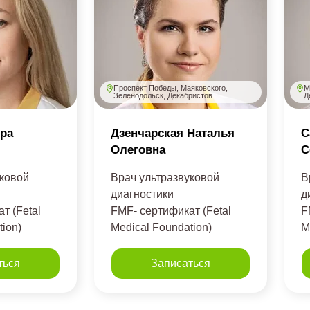
Проспект Победы, Маяковского,
М
Зеленодольск, Декабристов
Д
ра
Дзенчарская Наталья
С
Олеговна
С
уковой
Врач ультразвуковой
В
диагностики
д
т (Fetal
FMF- сертификат (Fetal
F
tion)
Medical Foundation)
M
ться
Записаться