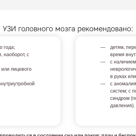
УЗИ головного мозга рекомендовано:
 года;
детям, пер
 наоборот, с
время внут
с наличием
 или лицевого
неврологич
в руках или
внутриутробной
с аномалия
систем; с 
синдром (
давления).
проводиться в состоянии сна или покоя; плач и беспо