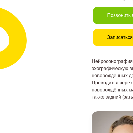
Позвонить 
Записаться
Нейросонография 
эхографическую в
новорождённых дет
Проводится через
новорождённых ма
также задний (зат