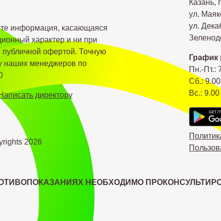
Казань, 
ул. Маяк
ул. Дека
йте информация, касающаяся
Зеленодо
ионный характер и ни при
я публичной офертой. Точную
График 
 у наших менеджеров по
Пн.-Пт.: 
0
Сб.: 9.00
Вс.: 9.00
Написать директору
Политик
yrights
2026
Пользов
ОТИВОПОКАЗАНИЯХ НЕОБХОДИМО ПРОКОНСУЛЬТИРО