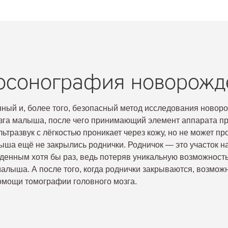
осонография новорожд
ный и, более того, безопасный метод исследования новоро
озга малыша, после чего принимающий элемент аппарата п
ьтразвук с лёгкостью проникает через кожу, но не может пр
лыша ещё не закрылись роднички. Родничок — это участок на
енным хотя бы раз, ведь потеряв уникальную возможность 
малыша. А после того, когда роднички закрываются, возмо
омощи томографии головного мозга.