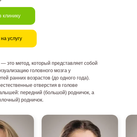
в клинику
 на услугу
— это метод, который представляет собой
изуализацию головного мозга у
ей ранних возрастов (до одного года).
 естественные отверстия в голове
лышей: передний (большой) родничок, а
ылочный) родничок.