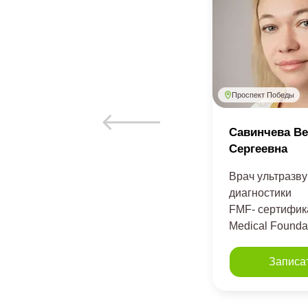
Проспект Победы
Савинчева Ве
Сергеевна
Врач ультразв
диагностики
FMF- сертифика
Medical Founda
Записа