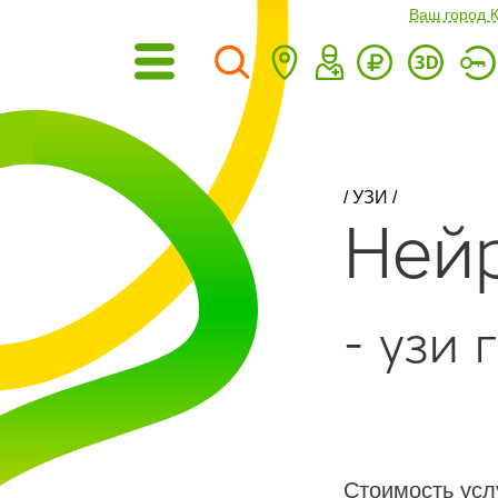
Ваш город 
/
УЗИ
/
Ней
- узи 
Стоимость ус