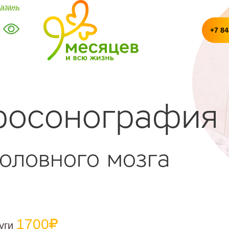
Казань
+7 84
росонография
головного мозга
1700
луги