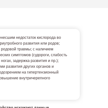
енесшим недостаток кислорода во
риутробного развития или родов;
 родовой травмы; с наличием
еских симптомов (судороги, слабость
 ногах, задержка развития и пр.);
ми развития других органов и
подозрением на гипертензионный
повышение внутричерепного
койство искажают данные.