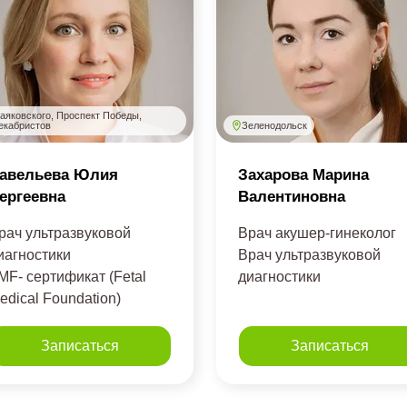
аяковского, Проспект Победы,
Зеленодольск
екабристов
авельева Юлия
Захарова Марина
ергеевна
Валентиновна
рач ультразвуковой
Врач акушер-гинеколог
иагностики
Врач ультразвуковой
MF- сертификат (Fetal
диагностики
edical Foundation)
Записаться
Записаться