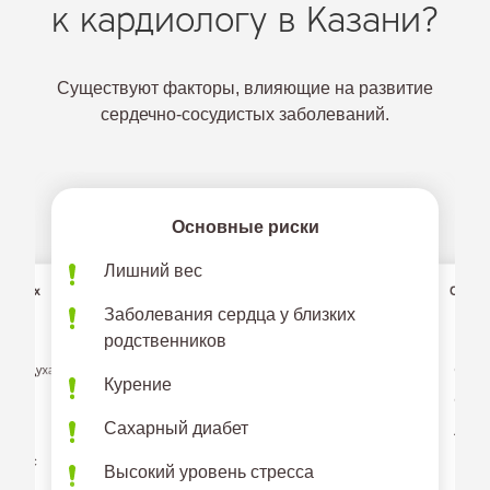
к кардиологу в Казани?
Существуют факторы, влияющие на развитие
сердечно-сосудистых заболеваний.
Основные риски
Лишний вес
дистых
Симпт
Заболевания сердца у близких
родственников
Боль в
и воздуха
Одышк
Курение
Отеки 
Сахарный диабет
Аритм
 пульс
Часты
Высокий уровень стресса