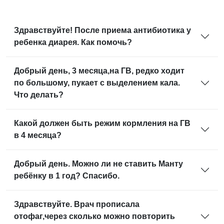
Тревожный симптом: патологии у
новорожденных
Мамин дозор
Здравствуйте! После приема антибиотика у
ребенка диарея. Как помочь?
«Я родился! И началось…»
Сердечная забота
Добрый день, 3 месяца,на ГВ, редко ходит
по большому, пукает с выделением кала.
Переболеть или вакцинироваться: в
Что делать?
чем разница для организма?
Подгузники: все плюсы и минусы –
Какой должен быть режим кормления на ГВ
честный разбор для родителей
в 4 месяца?
Закрытая головка у мальчика: норма
или повод для беспокойства?
Добрый день. Можно ли не ставить Манту
ребёнку в 1 год? Спасибо.
Здравствуйте. Врач прописала
отофаг,через сколько можно повторить