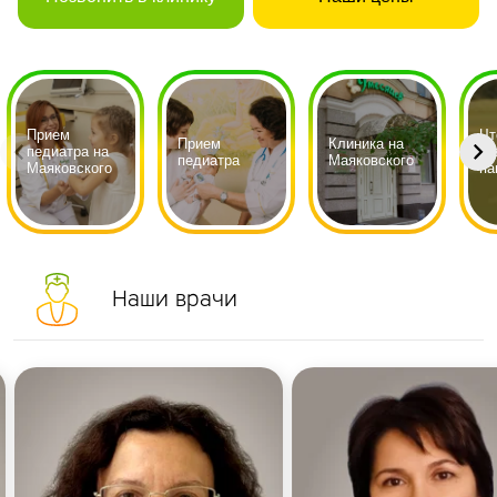
Прием
Чт
Прием
Клиника на
педиатра на
го
педиатра
Маяковского
Маяковского
па
Наши врачи