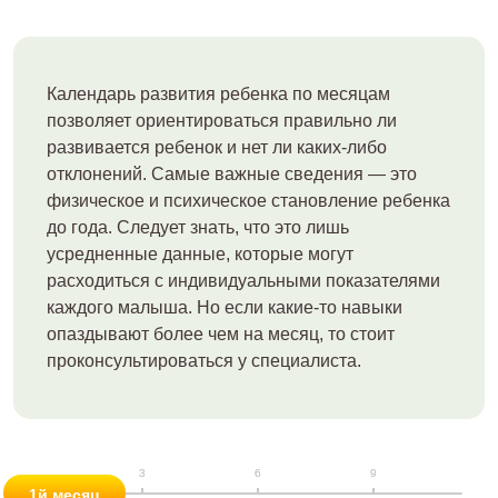
Психиатр – в 2 и 3 года, в 6, 14, 15, 16, 17 лет.
В клинике вы можете выбрать комплексное
обследование детей до года, с года до 5 лет и Чек-ап,
Календарь развития ребенка по месяцам
включающий в себя анализы, ультразвуковые
позволяет ориентироваться правильно ли
исследования, ЭКГ и прием педиатра. Начиная с 12 лет,
развивается ребенок и нет ли каких-либо
Чек-ап включает консультацию детского гинеколога или
отклонений. Самые важные сведения — это
уролога.
физическое и психическое становление ребенка
до года. Следует знать, что это лишь
усредненные данные, которые могут
расходиться с индивидуальными показателями
каждого малыша. Но если какие-то навыки
опаздывают более чем на месяц, то стоит
проконсультироваться у специалиста.
1