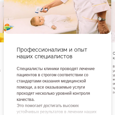
Профессионализм и опыт
О
наших специалистов
к
В
Специалисты клиники проводят лечение
х
у
пациентов в строгом соответствии со
у
м
стандартами оказания медицинской
о
помощи, а все оказываемые услуги
ч
р
проходят несколько уровней контроля
качества.
Это помогает достигать высоких
устойчивых результатов в лечении наших