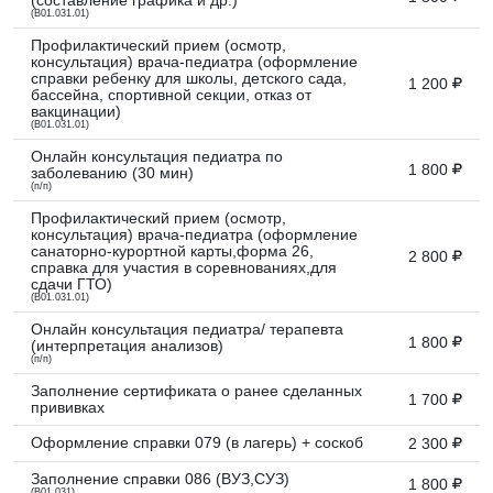
(составление графика и др.)
(B01.031.01)
Профилактический прием (осмотр,
консультация) врача-педиатра (оформление
справки ребенку для школы, детского сада,
1 200
бассейна, спортивной секции, отказ от
вакцинации)
(B01.031.01)
Онлайн консультация педиатра по
1 800
заболеванию (30 мин)
(п/п)
Профилактический прием (осмотр,
консультация) врача-педиатра (оформление
санаторно-курортной карты,форма 26,
2 800
справка для участия в соревнованиях,для
сдачи ГТО)
(B01.031.01)
Онлайн консультация педиатра/ терапевта
1 800
(интерпретация анализов)
(п/п)
Заполнение сертификата о ранее сделанных
1 700
прививках
Оформление справки 079 (в лагерь) + соскоб
2 300
Заполнение справки 086 (ВУЗ,СУЗ)
1 800
(B01.031)