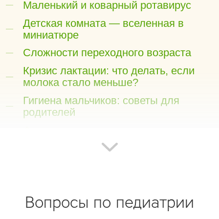
Маленький и коварный ротавирус
Детская комната — вселенная в
миниатюре
Сложности переходного возраста
Кризис лактации: что делать, если
молока стало меньше?
Гигиена мальчиков: советы для
родителей
Фимоз у мальчиков: норма или
патология?
Питание ребенка до года: коротко о
самом главном
Я иду в детский сад! Я иду в первый
Вопросы по педиатрии
класс!