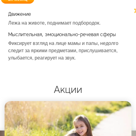
Движение
Д
Лежа на животе, поднимает подбородок.
Л
е
Мыслительная, эмоционально-речевая сферы
М
Фиксирует взгляд на лице мамы и папы, недолго
следит за яркими предметами, прислушивается,
Р
улыбается, реагирует на звук.
п
Акции