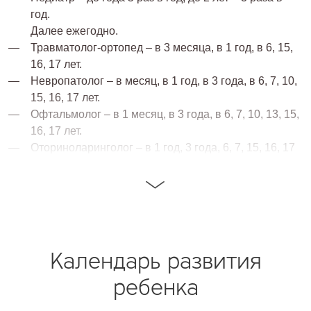
год.
Далее ежегодно.
Травматолог-ортопед – в 3 месяца, в 1 год, в 6, 15,
16, 17 лет.
Невропатолог – в месяц, в 1 год, в 3 года, в 6, 7, 10,
15, 16, 17 лет.
Офтальмолог – в 1 месяц, в 3 года, в 6, 7, 10, 13, 15,
16, 17 лет.
Оториноларинголог – в 1 год, 3 года, 6, 7, 15, 16, 17
лет.
Детский хирург – в 1 месяц, в 1 год, 3 года, 5, 6, 15,
16, 17 лет.
Стоматолог – в 1 месяц, 2 и 3 года, с 6 лет
ежегодно.
Детский гинеколог – девочку нужно показать врачу в
Календарь развития
3 года, 6, 14, 15, 16, 17 лет.
ребенка
Мальчика показать урологу в 3 года, 6, 14, 15, 16, 17
лет.