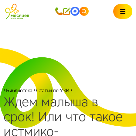
/
Библиотека
/
Статьи по УЗИ
/
Ждем малыша в
срок! Или что такое
истмико-