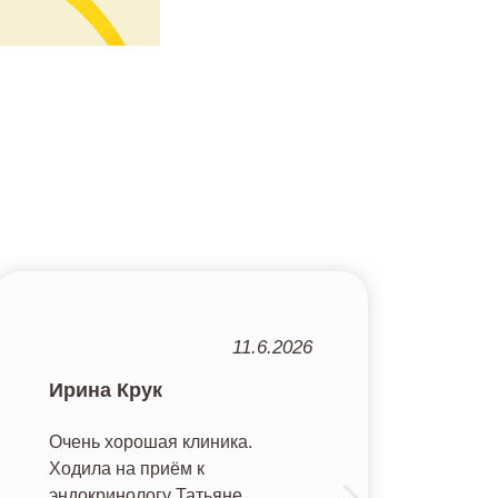
11.6.2026
Ирина Крук
А
Очень хорошая клиника.
У 
Ходила на приём к
на
эндокринологу Татьяне
по