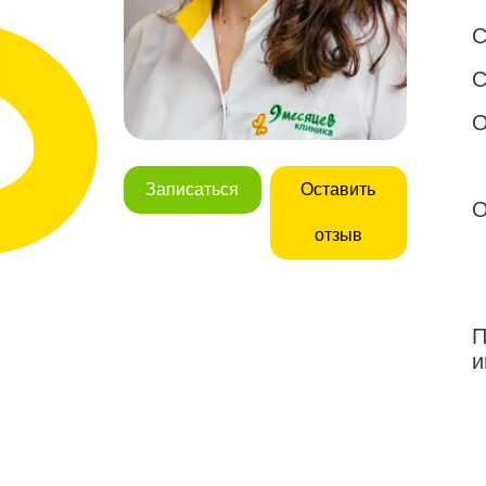
С
С
О
Записаться
Оставить
О
отзыв
П
и