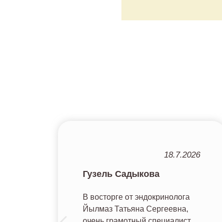
022
18.7.2026
Гузель Садыкова
В восторге от эндокринолога
Йылмаз Татьяна Сергеевна,
 и
очень грамотный специалист,