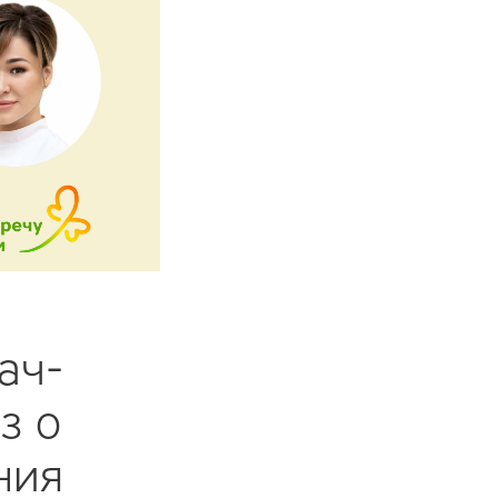
ач-
з о
ния