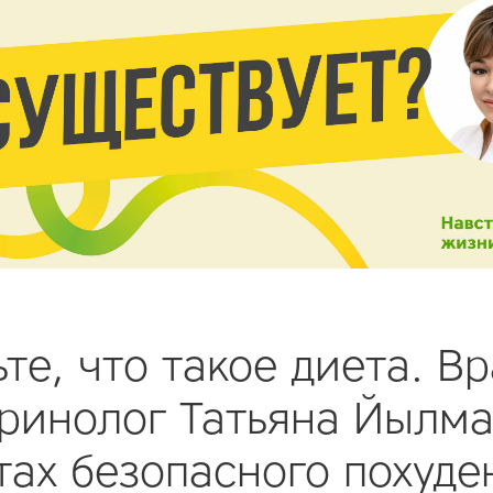
ьте, что такое диета. Вр
ринолог Татьяна Йылма
тах безопасного похуде