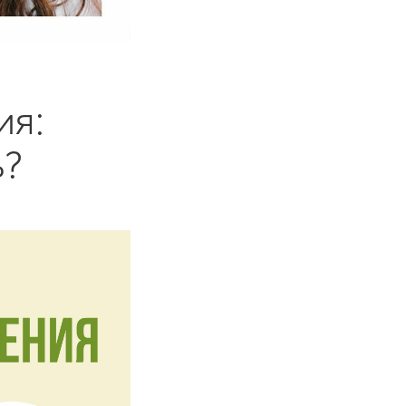
ия:
ь?