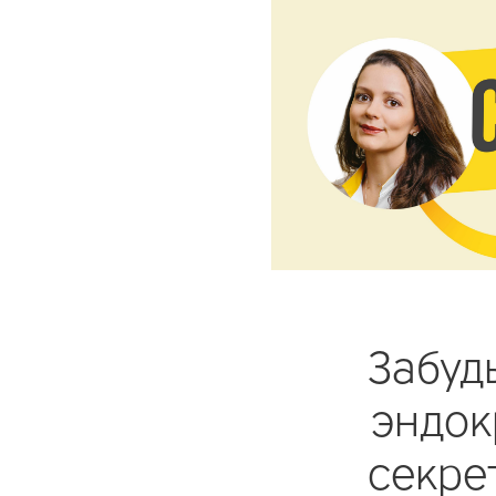
Забуд
эндок
секре