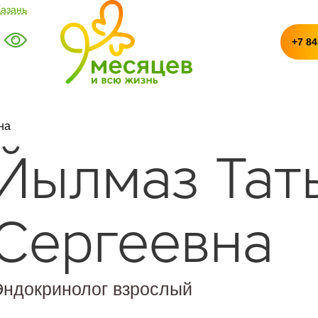
Казань
+7 84
на
Йылмаз Тат
Сергеевна
Эндокринолог взрослый