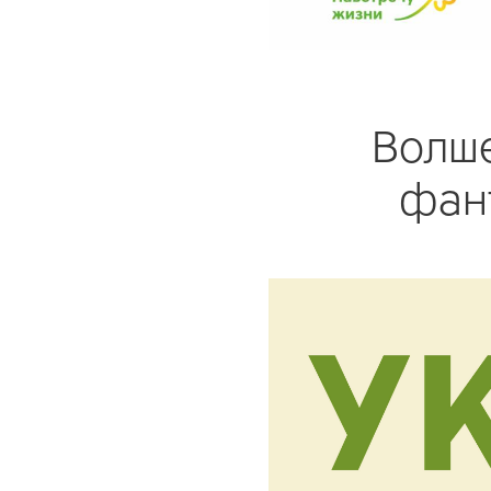
Волше
фан