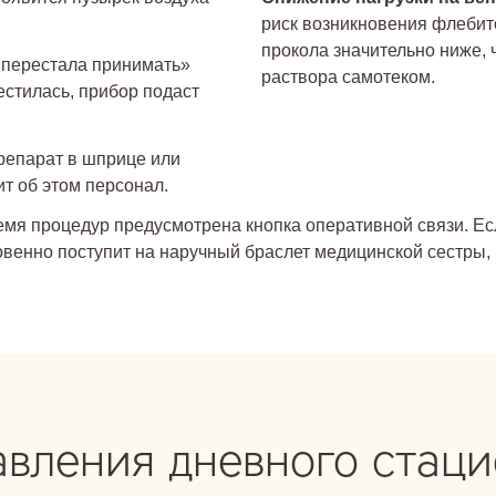
риск возникновения флебито
прокола значительно ниже,
 «перестала принимать»
раствора самотеком.
естилась, прибор подаст
препарат в шприце или
т об этом персонал.
мя процедур предусмотрена кнопка оперативной связи. Есл
овенно поступит на наручный браслет медицинской сестры, 
вления дневного стац