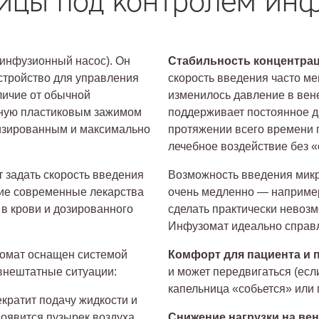
ицы под контролем ин
 инфузионный насос). Он
Стабильность концентрац
стройство для управления
скорость введения часто ме
личие от обычной
изменилось давление в вен
учную пластиковым зажимом
поддерживает постоянное д
тизированным и максимально
протяжении всего времени 
лечебное воздействие без «
 задать скорость введения
Возможность введения микр
огие современные лекарства
очень медленно — например,
в крови и дозированного
сделать практически невозм
Инфузомат идеально справл
мат оснащен системой
Комфорт для пациента и 
 внештатные ситуации:
и может передвигаться (если
капельница «собьется» или
кратит подачу жидкости и
появится пузырек воздуха
Снижение нагрузки на ве