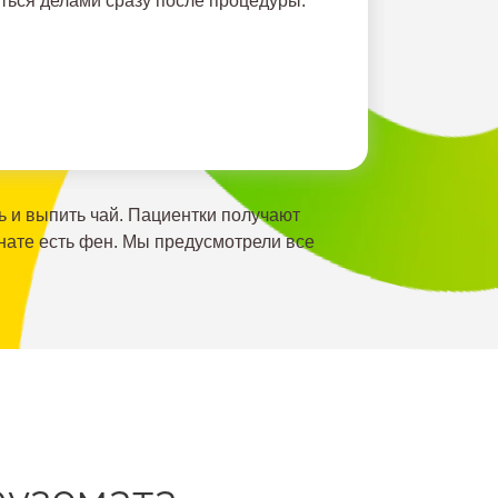
ться делами сразу после процедуры.
ь и выпить чай. Пациентки получают
мнате есть фен. Мы предусмотрели все