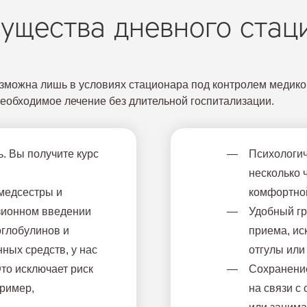
ущества дневного стац
озможна лишь в условиях стационара под контролем медико
еобходимое лечение без длительной госпитализации.
. Вы получите курс
Психологич
несколько 
медсестры и
комфортной
зионном введении
Удобный гр
оглобулинов и
приема, и
ных средств, у нас
отгулы или
Это исключает риск
Сохранение
ример,
на связи с