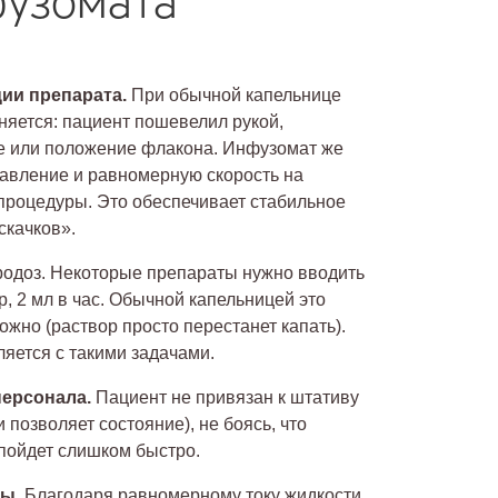
фузомата
ии препарата.
При обычной капельнице
няется: пациент пошевелил рукой,
е или положение флакона. Инфузомат же
авление и равномерную скорость на
процедуры. Это обеспечивает стабильное
скачков».
одоз. Некоторые препараты нужно вводить
 2 мл в час. Обычной капельницей это
ожно (раствор просто перестанет капать).
яется с такими задачами.
персонала.
Пациент не привязан к штативу
 позволяет состояние), не боясь, что
 пойдет слишком быстро.
ны.
Благодаря равномерному току жидкости,