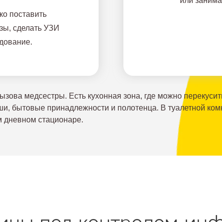
или занима
ко поставить
изы, сделать УЗИ
дование.
зова медсестры. Есть кухонная зона, где можно перекусит
руши, бытовые принадлежности и полотенца. В туалетной ко
м дневном стационаре.