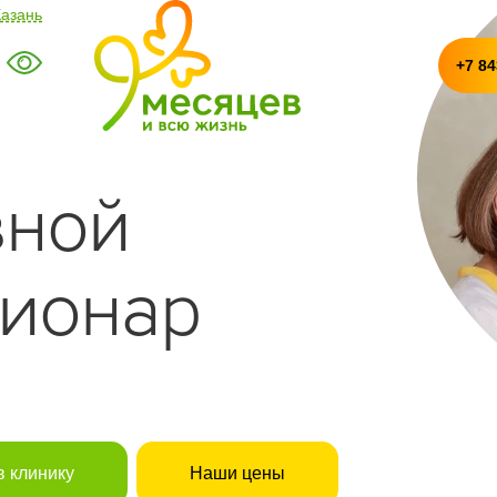
Казань
+7 84
вной
ционар
в клинику
Наши цены